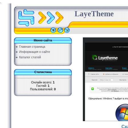
.
LayeTheme
Меню сайта
Главная страница
Информация о сайте
Каталог статей
Статистика
Онлайн всего:
1
Гостей:
1
Пользователей:
0
Ск